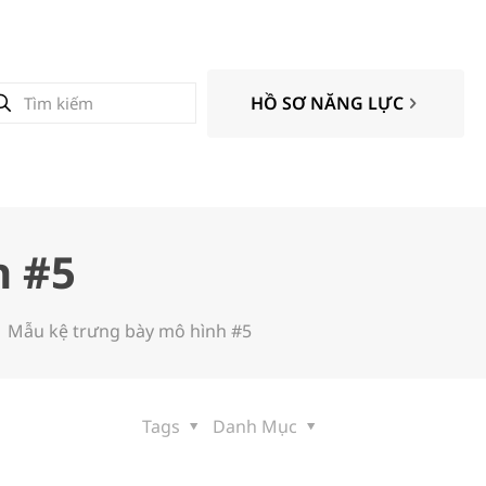
HỒ SƠ NĂNG LỰC
h #5
Mẫu kệ trưng bày mô hình #5
Tags
Danh Mục