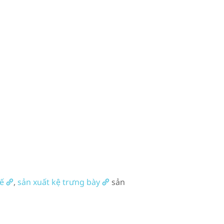
kế
,
sản xuất kệ trưng bày
sản