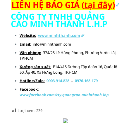
LIÊN HỆ BÁO GIÁ (
tại đây
)
CÔNG TY TNHH QUẢNG
CÁO MINH THÀNH L.H.P
Website:
www.minhthanh.com
Email
:
info@minhthanh.com
Văn phòng:
374/25 Lê Hồng Phong, Phường Vườn Lài,
TP.HCM
Xưởng sản xuất
:
E14/415 Đường Tập đoàn 16, Quốc lộ
50, Ấp 40, Xã Hưng Long, TP.HCM
Hotline/Zalo:
0903.914.828
–
0976.168.179
Facebook
:
www.facebook.com/cty.quangcao.minhthanh.lhp
Lượt xem:
239