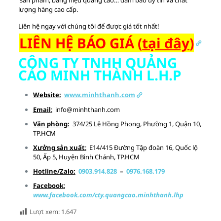
sản phẩm, bảng hiệu quảng cáo… đảm bảo uy tín và chất
lượng hàng cao cấp.
Liên hệ ngay với chúng tôi để được giá tốt nhất!
LIÊN HỆ BÁO GIÁ (
tại đây
)
CÔNG TY TNHH QUẢNG
CÁO MINH THÀNH L.H.P
Website:
www.minhthanh.com
Email
:
info@minhthanh.com
Văn phòng:
374/25 Lê Hồng Phong, Phường 1, Quận 10,
TP.HCM
Xưởng sản xuất
:
E14/415 Đường Tập đoàn 16, Quốc lộ
50, Ấp 5, Huyện Bình Chánh, TP.HCM
Hotline/Zalo:
0903.914.828
–
0976.168.179
Facebook
:
www.facebook.com/cty.quangcao.minhthanh.lhp
Lượt xem:
1.647