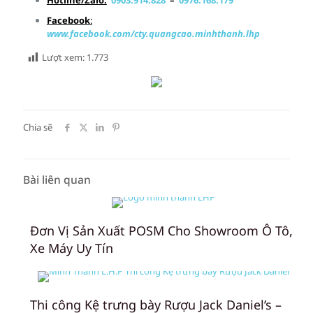
Hotline/Zalo:
0903.914.828
–
0976.168.179
Facebook
:
www.facebook.com/cty.quangcao.minhthanh.lhp
Lượt xem:
1.773
Chia sẽ
Bài liên quan
Đơn Vị Sản Xuất POSM Cho Showroom Ô Tô,
Xe Máy Uy Tín
Thi công Kệ trưng bày Rượu Jack Daniel’s –