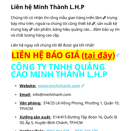
Liên hệ Minh Thành L.H.P
Chúng tôi có nhận thi công mẫu
gian hàng triển lãm
trưng
bày như trên, ngoài ra chúng tôi cũng
thiết kế
,
sản xuất kệ
trưng bày
sản phẩm, bảng hiệu quảng cáo… đảm bảo uy tín
và chất lượng hàng cao cấp.
Liên hệ ngay với chúng tôi để được giá tốt nhất!
LIÊN HỆ BÁO GIÁ (
tại đây
)
CÔNG TY TNHH QUẢNG
CÁO MINH THÀNH L.H.P
Website:
www.minhthanh.com
Email
:
info@minhthanh.com
Văn phòng:
374/25 Lê Hồng Phong, Phường 1, Quận 10,
TP.HCM
Xưởng sản xuất
:
E14/415 Đường Tập đoàn 16, Quốc lộ
50, Ấp 5, Huyện Bình Chánh, TP.HCM