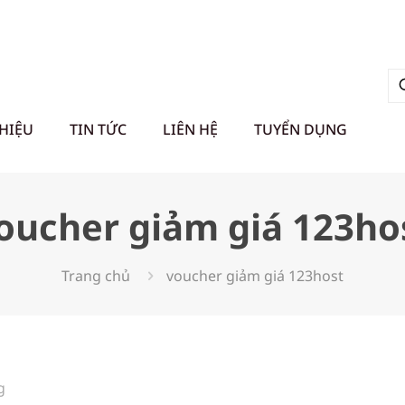
THIỆU
TIN TỨC
LIÊN HỆ
TUYỂN DỤNG
oucher giảm giá 123ho
Trang chủ
voucher giảm giá 123host
g