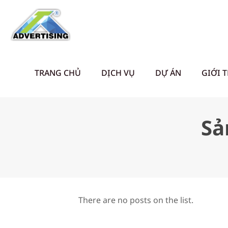
TRANG CHỦ
DỊCH VỤ
DỰ ÁN
GIỚI 
Sả
There are no posts on the list.