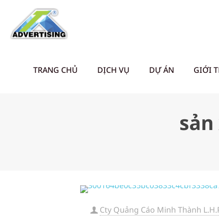
TRANG CHỦ
DỊCH VỤ
DỰ ÁN
GIỚI 
sản
Cty Quảng Cáo Minh Thành L.H.