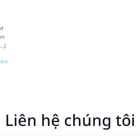
SM
ẩm
[…]
hêm
Liên hệ chúng tôi