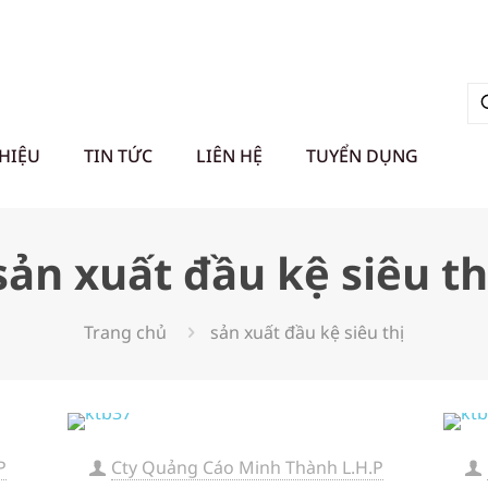
THIỆU
TIN TỨC
LIÊN HỆ
TUYỂN DỤNG
sản xuất đầu kệ siêu th
Trang chủ
sản xuất đầu kệ siêu thị
P
Cty Quảng Cáo Minh Thành L.H.P