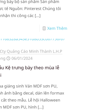
ưng bày bộ sản phẩm Sản phẩm
ực tế Nguồn: Pinterest Chúng tôi
 nhận thi công các
[…]
Xem Thêm
Cty Quảng Cáo Minh Thành L.H.P
ong
06/01/2024
u Kệ trưng bày theo mùa lễ
i
a giáng sinh Ván MDF sơn PU,
nh ảnh bằng decal, dán lên formax
i cắt theo mẫu. Lễ hội Halloween
n MDF sơn PU, hình
[…]