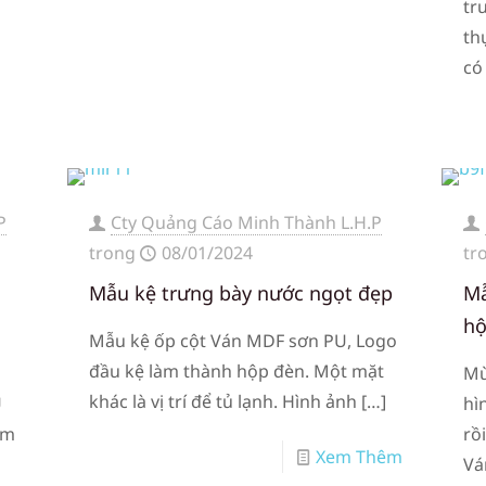
tr
th
có
P
Cty Quảng Cáo Minh Thành L.H.P
trong
08/01/2024
tr
n
Mẫu kệ trưng bày nước ngọt đẹp
Mẫ
hộ
Mẫu kệ ốp cột Ván MDF sơn PU, Logo
đầu kệ làm thành hộp đèn. Một mặt
Mù
khác là vị trí để tủ lạnh. Hình ảnh
[…]
U
hì
àm
rồ
Xem Thêm
Vá