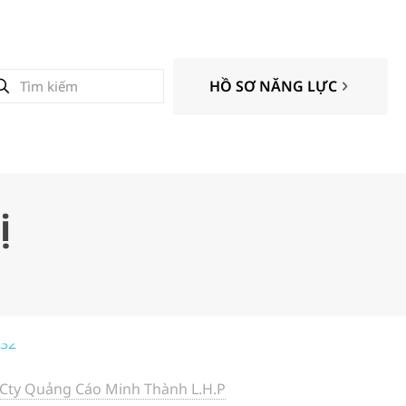
HỒ SƠ NĂNG LỰC
ị
Cty Quảng Cáo Minh Thành L.H.P