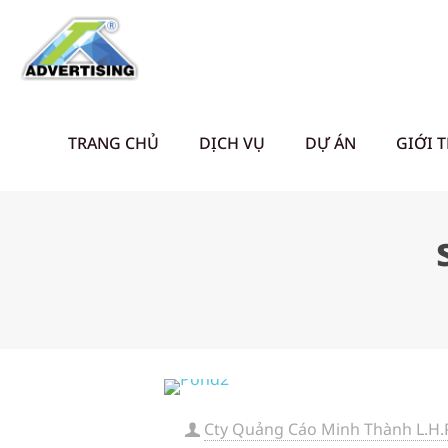
TRANG CHỦ
DỊCH VỤ
DỰ ÁN
GIỚI 
Cty Quảng Cáo Minh Thành L.H.