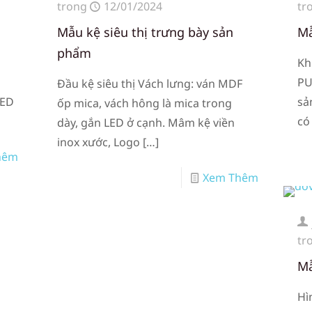
trong
12/01/2024
tr
Mẫu kệ siêu thị trưng bày sản
Mẫ
phẩm
Kh
u
PU
Đầu kệ siêu thị Vách lưng: ván MDF
LED
sả
ốp mica, vách hông là mica trong
có
dày, gắn LED ở cạnh. Mâm kệ viền
inox xước, Logo
[…]
hêm
Xem Thêm
tr
Mẫ
Hì