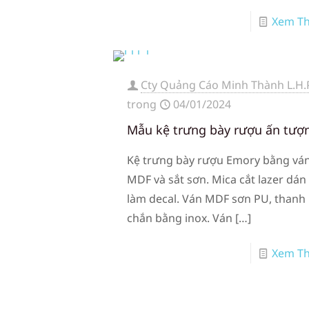
Xem T
Cty Quảng Cáo Minh Thành L.H.
trong
04/01/2024
Mẫu kệ trưng bày rượu ấn tượ
Kệ trưng bày rượu Emory bằng vá
MDF và sắt sơn. Mica cắt lazer dán
làm decal. Ván MDF sơn PU, thanh
chắn bằng inox. Ván
[…]
Xem T