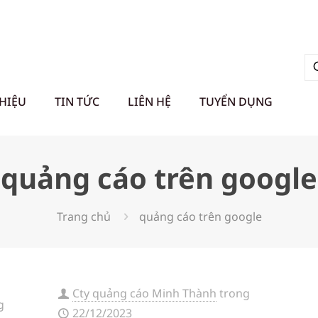
THIỆU
TIN TỨC
LIÊN HỆ
TUYỂN DỤNG
quảng cáo trên google
Trang chủ
quảng cáo trên google
Cty quảng cáo Minh Thành
trong
g
22/12/2023