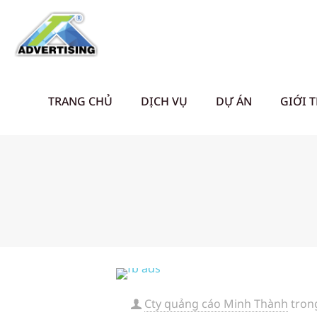
TRANG CHỦ
DỊCH VỤ
DỰ ÁN
GIỚI 
Cty quảng cáo Minh Thành
tron