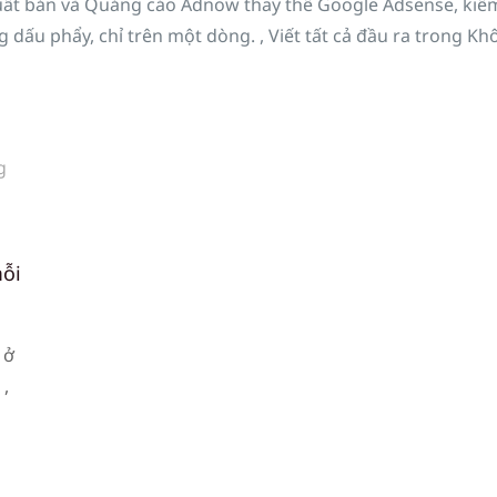
Xuất bản và Quảng cáo Adnow thay thế Google Adsense, kiế
g dấu phẩy, chỉ trên một dòng. , Viết tất cả đầu ra trong K
g
mỗi
 ở
 ,