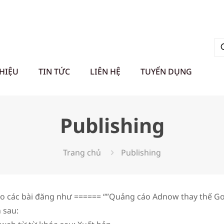
THIỆU
TIN TỨC
LIÊN HỆ
TUYỂN DỤNG
Publishing
Trang chủ
Publishing
o các bài đăng như ====== “”Quảng cáo Adnow thay thế Go
 sau: