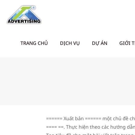
TRANG CHỦ
DỊCH VỤ
DỰ ÁN
GIỚI 
====== Xuất bản ====== một chủ đề ch
==== ==. Thực hiện theo các hướng dẫn