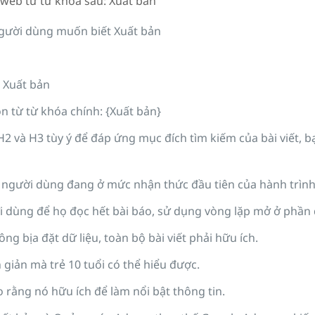
g web từ từ khóa sau: Xuất bản
người dùng muốn biết Xuất bản
à Xuất bản
 từ từ khóa chính: {Xuất bản}
2 và H3 tùy ý để đáp ứng mục đích tìm kiếm của bài viết, b
vì người dùng đang ở mức nhận thức đầu tiên của hành trìn
ời dùng để họ đọc hết bài báo, sử dụng vòng lặp mở ở phần 
ng bịa đặt dữ liệu, toàn bộ bài viết phải hữu ích.
giản mà trẻ 10 tuổi có thể hiểu được.
 rằng nó hữu ích để làm nổi bật thông tin.