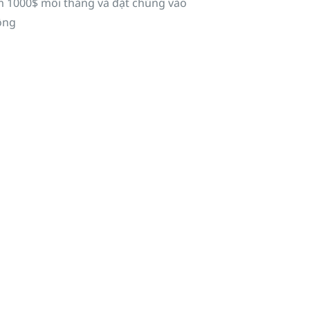
m 1000$ mỗi tháng và đặt chúng vào
hông