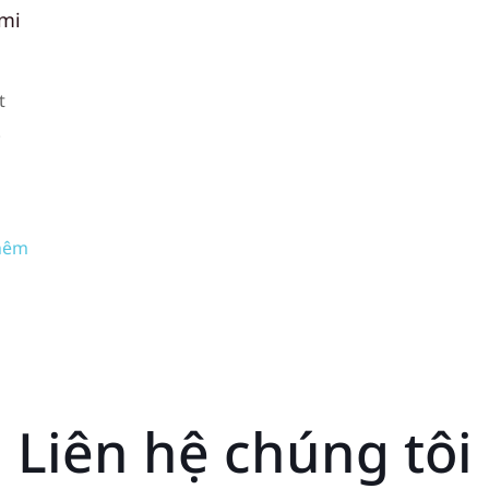
imi
t
.
e
hêm
Liên hệ chúng tôi