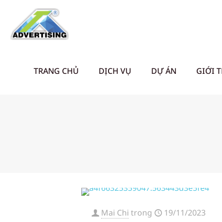
TRANG CHỦ
DỊCH VỤ
DỰ ÁN
GIỚI 
Mai Chi
trong
19/11/2023