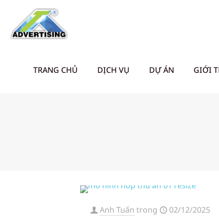
TRANG CHỦ
DỊCH VỤ
DỰ ÁN
GIỚI 
Anh Tuấn
trong
02/12/2025