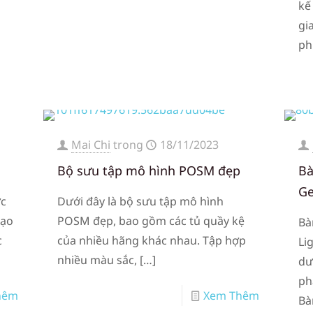
kế
gi
ph
Mai Chi
trong
18/11/2023
Bộ sưu tập mô hình POSM đẹp
Bà
Ge
ợc
Dưới đây là bộ sưu tập mô hình
đạo
POSM đẹp, bao gồm các tủ quầy kệ
Bà
c
của nhiều hãng khác nhau. Tập hợp
Li
nhiều màu sắc,
[…]
dư
ph
hêm
Xem Thêm
Bà