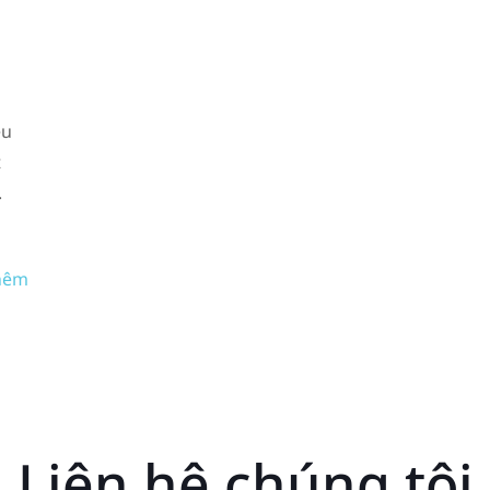
ệu
t
.
hêm
Liên hệ chúng tôi