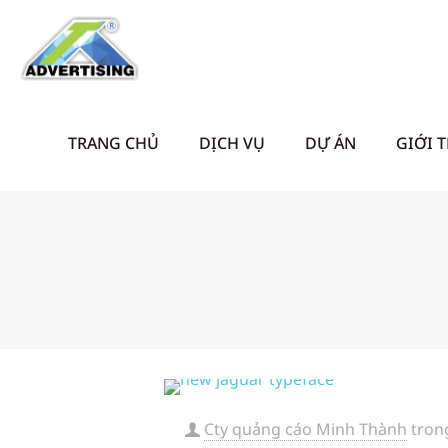
TRANG CHỦ
DỊCH VỤ
DỰ ÁN
GIỚI 
Cty quảng cáo Minh Thành
tron