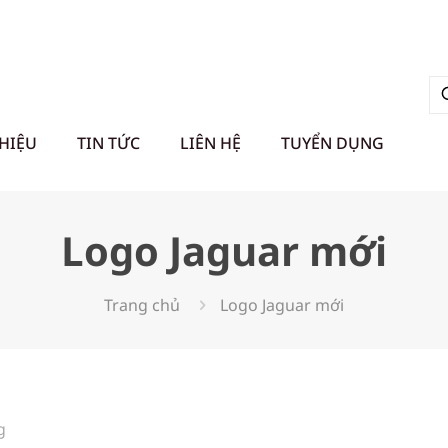
THIỆU
TIN TỨC
LIÊN HỆ
TUYỂN DỤNG
Logo Jaguar mới
Trang chủ
Logo Jaguar mới
g