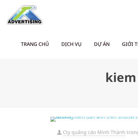
TRANG CHỦ
DỊCH VỤ
DỰ ÁN
GIỚI 
kiem 
Cty quảng cáo Minh Thành
tron