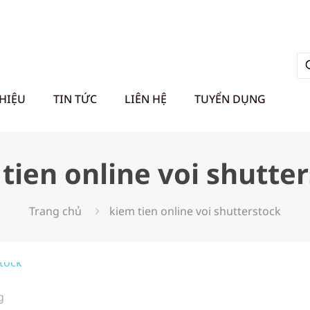
THIỆU
TIN TỨC
LIÊN HỆ
TUYỂN DỤNG
tien online voi shutte
Trang chủ
kiem tien online voi shutterstock
g