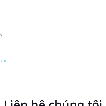
àn
hêm
Liên hệ chúng tôi