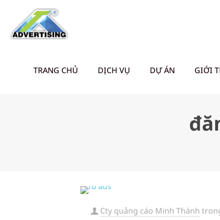
TRANG CHỦ
DỊCH VỤ
DỰ ÁN
GIỚI 
đă
Cty quảng cáo Minh Thành
tron