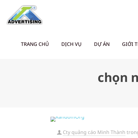
TRANG CHỦ
DỊCH VỤ
DỰ ÁN
GIỚI 
chọn n
Cty quảng cáo Minh Thành
tron