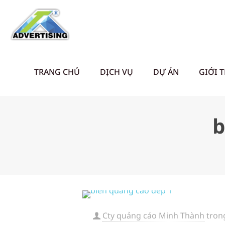
TRANG CHỦ
DỊCH VỤ
DỰ ÁN
GIỚI 
b
Cty quảng cáo Minh Thành
tron