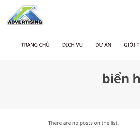
TRANG CHỦ
DỊCH VỤ
DỰ ÁN
GIỚI 
biển 
There are no posts on the list.