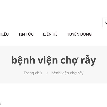
THIỆU
TIN TỨC
LIÊN HỆ
TUYỂN DỤNG
bệnh viện chợ rẫy
Trang chủ
bệnh viện chợ rẫy
g