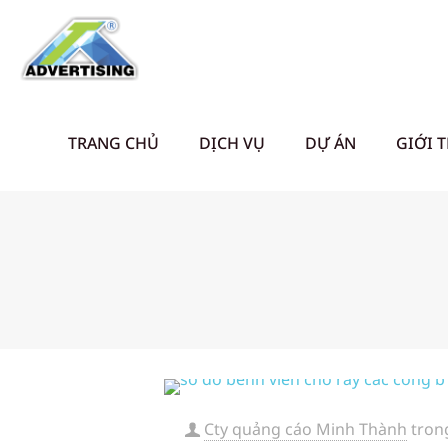
TRANG CHỦ
DỊCH VỤ
DỰ ÁN
GIỚI 
Cty quảng cáo Minh Thành
tron