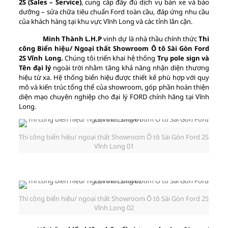
2S (Sales – Service)
, cung cấp đầy đủ dịch vụ bán xe và bảo
dưỡng – sửa chữa tiêu chuẩn Ford toàn cầu, đáp ứng nhu cầu
của khách hàng tại khu vực Vĩnh Long và các tỉnh lân cận.
Minh Thành L.H.P
vinh dự là nhà thầu chính thức
Thi
công Biển hiệu/ Ngoại thất Showroom Ô tô Sài Gòn Ford
2S Vĩnh Long.
Chúng tôi triển khai
hệ thống
Trụ pole sign và
Tên đại lý
ngoài trời nhằm tăng khả năng nhận diện thương
hiệu từ xa. Hệ thống biển hiệu được thiết kế phù hợp với quy
mô và kiến trúc tổng thể của showroom, góp phần hoàn thiện
diện mạo chuyên nghiệp cho đại lý FORD chính hãng tại Vĩnh
Long.
Thi công biển hiệu/ ngoại thất Showroom Ô tô Sài Gòn Ford 2S
Vĩnh Long 01
Thi công biển hiệu/ ngoại thất Showroom Ô tô Sài Gòn Ford 2S
Vĩnh Long 02