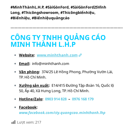
#MinhThànhL.H.P, #SàiGònFord, #SàiGònFord2SVĩnh
Lon
g, #Thicôngshowroom, #Thicôngbiểnhiệu,
#Biểnhiệu, #Biểnhiệuquảngcáo
——————————————————————————————–
CÔNG TY TNHH QUẢNG CÁO
MINH THÀNH L.H.P
Website
:
www.minhthanh.com
Email
:
info@minhthanh.com
Văn phòng
:
374/25 Lê Hồng Phong, Phường Vườn Lài,
TP. Hồ Chí Minh
.
Xưởng sản xuất
:
E14/415 Đường Tập đoàn 16, Quốc lộ
50, Ấp 40, Xã Hưng Long, TP. Hồ Chí Minh
.
Hotline/Zalo
:
0903 914 828
–
0976 168 179
Facebook
:
www.facebook.com/cty.quangcao.minhthanh.lhp
Lượt xem:
217