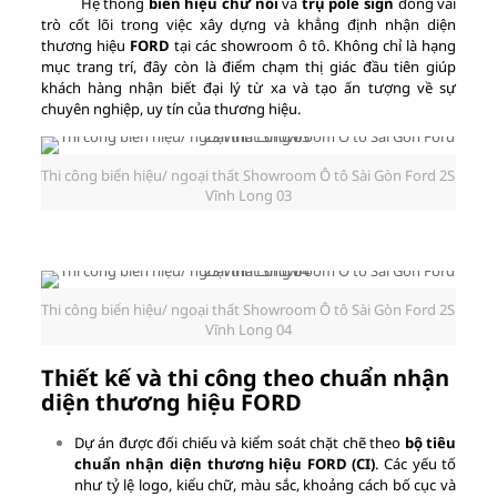
Hệ thống
biển hiệu chữ nổi
và
trụ pole sign
đóng vai
trò cốt lõi trong việc xây dựng và khẳng định nhận diện
thương hiệu
FORD
tại các showroom ô tô. Không chỉ là hạng
mục trang trí, đây còn là điểm chạm thị giác đầu tiên giúp
khách hàng nhận biết đại lý từ xa và tạo ấn tượng về sự
chuyên nghiệp, uy tín của thương hiệu.
Thi công biển hiệu/ ngoại thất Showroom Ô tô Sài Gòn Ford 2S
Vĩnh Long 03
Thi công biển hiệu/ ngoại thất Showroom Ô tô Sài Gòn Ford 2S
Vĩnh Long 04
Thiết kế và thi công theo chuẩn nhận
diện thương hiệu FORD
Dự án được đối chiếu và kiểm soát chặt chẽ theo
bộ tiêu
chuẩn nhận diện thương hiệu FORD (CI)
. Các yếu tố
như tỷ lệ logo, kiểu chữ, màu sắc, khoảng cách bố cục và