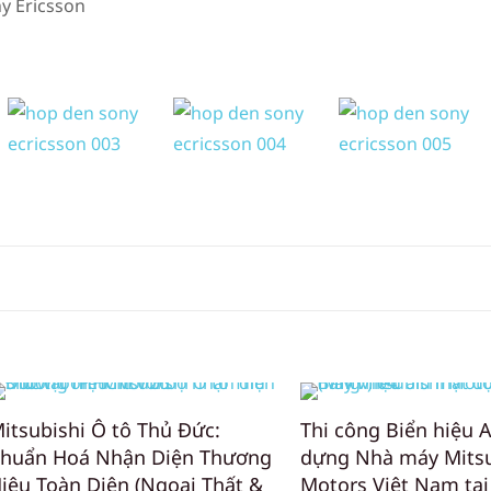
y Ericsson
itsubishi Ô tô Thủ Đức:
Thi công Biển hiệu 
huẩn Hoá Nhận Diện Thương
dựng Nhà máy Mitsu
iệu Toàn Diện (Ngoại Thất &
Motors Việt Nam tại