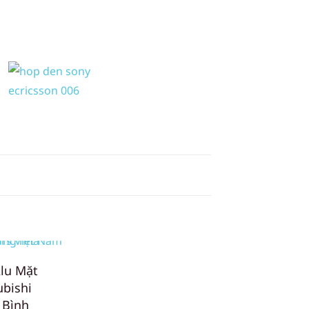
Alu Mặt
bishi
 Bình