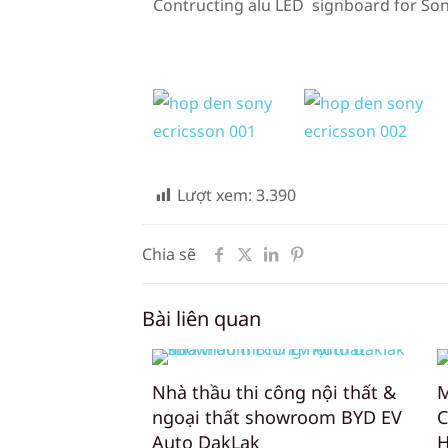
Contructing alu LED signboard for Son
Lượt xem:
3.390
Chia sẽ
Bài liên quan
Nhà thầu thi công nội thất &
M
ngoại thất showroom BYD EV
C
Auto DakLak
H