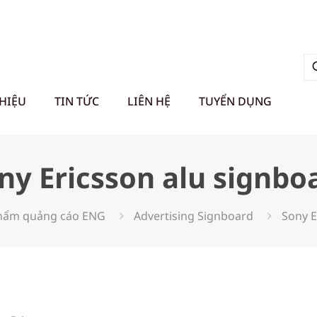
THIỆU
TIN TỨC
LIÊN HỆ
TUYỂN DỤNG
ny Ericsson alu signbo
hẩm quảng cáo ENG
Advertising Signboard
Sony E