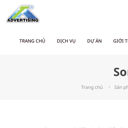
TRANG CHỦ
DỊCH VỤ
DỰ ÁN
GIỚI 
So
Trang chủ
Sản p