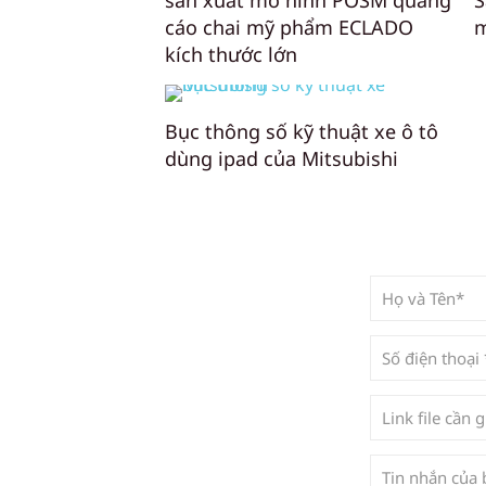
sản xuất mô hình POSM quảng
S
cáo chai mỹ phẩm ECLADO
m
kích thước lớn
Bục thông số kỹ thuật xe ô tô
dùng ipad của Mitsubishi