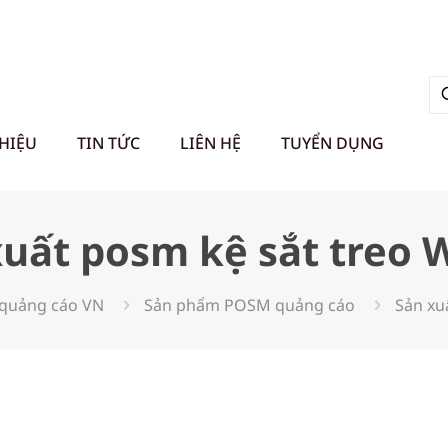
THIỆU
TIN TỨC
LIÊN HỆ
TUYỂN DỤNG
xuất posm kệ sắt treo 
quảng cáo VN
Sản phẩm POSM quảng cáo
Sản xu