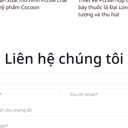
ản xuất mô hình POSM chai
Thiết kế POSM hộp 
ỹ phẩm Cocoon
bày thuốc lá Đại Lo
tượng và thu hút
Liên hệ chúng tôi