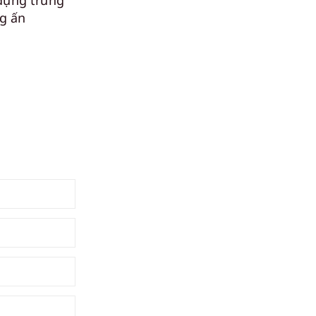
đựng trưng
ng ấn