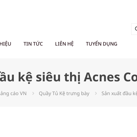
THIỆU
TIN TỨC
LIÊN HỆ
TUYỂN DỤNG
ầu kệ siêu thị Acnes 
ảng cáo VN
Quầy Tủ Kệ trưng bày
Sản xuất đầu k