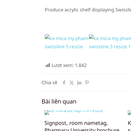
Produce acrylic shelf displaying Swissl
Lượt xem:
1.842
Chia sẽ
Bài liên quan
Signpost, room nametag,
K
Pharmacy University brochure
s