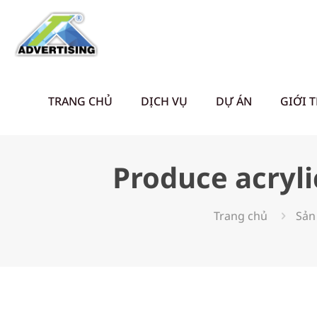
TRANG CHỦ
DỊCH VỤ
DỰ ÁN
GIỚI 
Produce acryli
Trang chủ
Sản