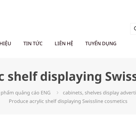
THIỆU
TIN TỨC
LIÊN HỆ
TUYỂN DỤNG
c shelf displaying Swis
 phẩm quảng cáo ENG
cabinets, shelves display adver
Produce acrylic shelf displaying Swissline cosmetics