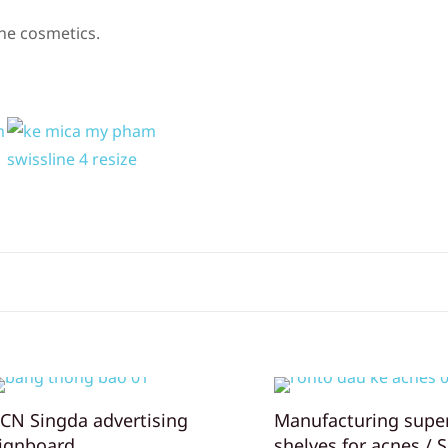
ine cosmetics.
CN Singda advertising
Manufacturing supe
ignboard
shelves for acnes / 