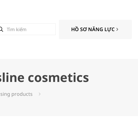
HỒ SƠ NĂNG LỰC
sline cosmetics
tising products