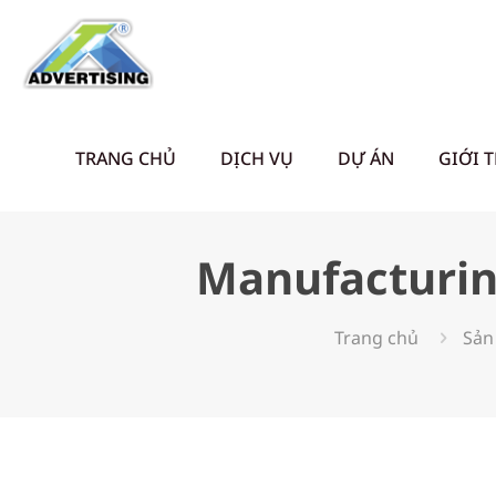
TRANG CHỦ
DỊCH VỤ
DỰ ÁN
GIỚI 
Manufacturin
Trang chủ
Sản