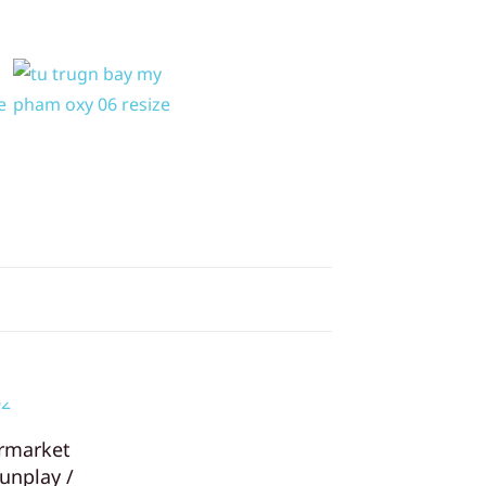
rmarket
Sunplay /