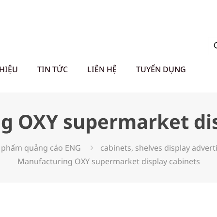
THIỆU
TIN TỨC
LIÊN HỆ
TUYỂN DỤNG
g OXY supermarket dis
 phẩm quảng cáo ENG
cabinets, shelves display adver
Manufacturing OXY supermarket display cabinets