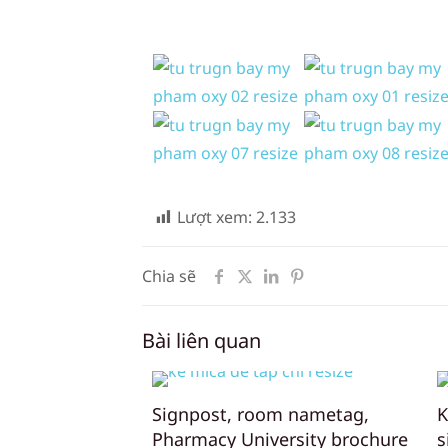
Lượt xem:
2.133
Chia sẽ
Bài liên quan
Signpost, room nametag,
K
Pharmacy University brochure
s