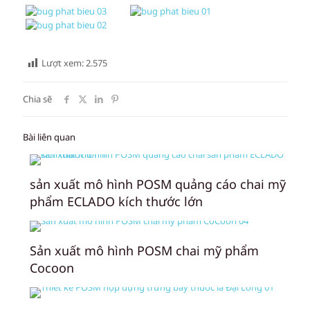
Lượt xem:
2.575
Chia sẽ
Bài liên quan
sản xuất mô hình POSM quảng cáo chai mỹ
phẩm ECLADO kích thước lớn
Sản xuất mô hình POSM chai mỹ phẩm
Cocoon