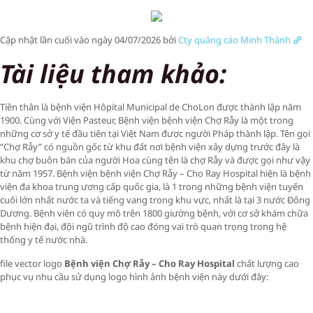
Cập nhật lần cuối vào ngày 04/07/2026 bởi
Cty quảng cáo Minh Thành
Tài liệu tham khảo:
Tiền thân là bệnh viện Hôpital Municipal de ChoLon được thành lập năm
1900. Cùng với Viện Pasteur, Bệnh viện bệnh viện Chợ Rẫy là một trong
những cơ sở y tế đầu tiên tại Việt Nam được người Pháp thành lập. Tên gọi
“Chợ Rẫy” có nguồn gốc từ khu đất nơi bệnh viện xây dựng trước đây là
khu chợ buôn bán của người Hoa cùng tên là chợ Rẫy và được gọi như vậy
từ năm 1957. Bệnh viện bệnh viện Chợ Rẫy – Cho Ray Hospital hiện là bệnh
viện đa khoa trung ương cấp quốc gia, là 1 trong những bệnh viện tuyến
cuối lớn nhất nước ta và tiếng vang trong khu vực, nhất là tại 3 nước Đông
Dương. Bệnh viên có quy mô trên 1800 giường bệnh, với cơ sở khám chữa
bệnh hiện đại, đội ngũ trình độ cao đóng vai trò quan trọng trong hệ
thống y tế nước nhà.
file vector logo
Bệnh viện Chợ Rẫy – Cho Ray Hospital
chất lượng cao
phục vụ nhu cầu sử dụng logo hình ảnh bệnh viện này dưới đây: