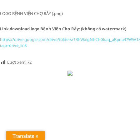
LOGO BỆNH VIỆN CHỢ RẪY (.png)
Link download logo Bệnh Viện Chợ Rẫy: (không có watermark)
https://drive.google.com/drive/folders/13hWxlgNhChGkaq_aKpna47WAV1
usp=drive_link
Lượt xem:
72
Translate »