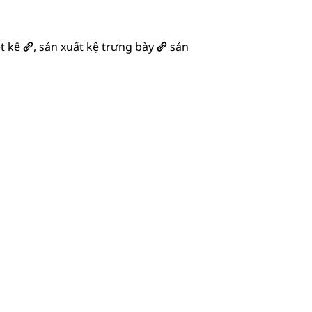
ết kế
,
sản xuất kệ trưng bày
sản