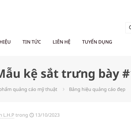
THIỆU
TIN TỨC
LIÊN HỆ
TUYỂN DỤNG
Mẫu kệ sắt trưng bày #
phẩm quảng cáo mỹ thuật
Bảng hiệu quảng cáo đẹp
 L.H.P
trong
13/10/2023