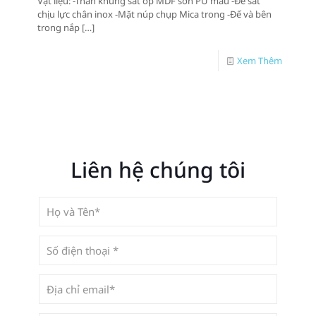
Vật liệu: -Thân khung sắt ốp MDF sơn PU màu -Đế sắt
chịu lực chân inox -Mặt núp chụp Mica trong -Đế và bên
trong nắp
[…]
Xem Thêm
Liên hệ chúng tôi