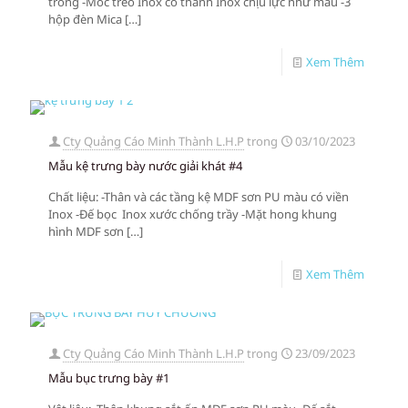
trong -Móc treo Inox có thanh Inox chịu lực như mẫu -3
hộp đèn Mica
[…]
Xem Thêm
Cty Quảng Cáo Minh Thành L.H.P
trong
03/10/2023
Mẫu kệ trưng bày nước giải khát #4
Chất liệu: -Thân và các tầng kệ MDF sơn PU màu có viền
Inox -Đế bọc Inox xước chống trầy -Mặt hong khung
hình MDF sơn
[…]
Xem Thêm
Cty Quảng Cáo Minh Thành L.H.P
trong
23/09/2023
Mẫu bục trưng bày #1